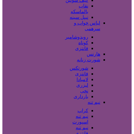
کیف سوتین
نقاب
بالماسکه
نیپل سینه
لباس خواب و
سرهمی
روبدوشامبر
کوتاه
فانتزی
هارنس
شورت زنانه
شورتکس
فانتزی
لامبادا
لیزری
نخی
بارداری
نیم تنه
کراپ
نیم تنه
اسپورت
نیم تنه
فانتزی