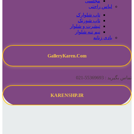
مجلسی
لباس راحتی
تاپ شلوارک
تاپ شورتک
تیشرت و شلوار
نیم تنه شلوار
بادی زنانه
GalleryKaren.Com
تماس بگیرید : 55369693-021
KARENSHP.IR