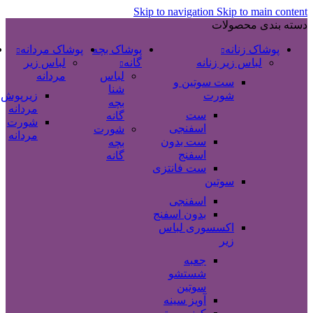
Skip to navigation
Skip to main content
دسته بندی محصولات
پوشاک زنانه
پوشاک بچه
پوشاک مردانه
لباس زیر زنانه
گانه
لباس زیر
لباس
مردانه
ست سوتین و
شنا
شورت
زیرپوش
بچه
مردانه
ست
گانه
شورت
اسفنجی
شورت
مردانه
ست بدون
بچه
اسفنج
گانه
ست فانتزی
سوتین
اسفنجی
بدون اسفنج
اکسسوری لباس
زیر
جعبه
شستشو
سوتین
آویز سینه