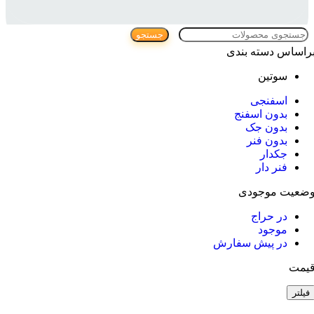
جستجو
راساس دسته بندی
سوتین
اسفنجی
بدون اسفنج
بدون جک
بدون فنر
جکدار
فنر دار
ضعیت موجودی
در حراج
موجود
در پیش سفارش
یمت
فیلتر