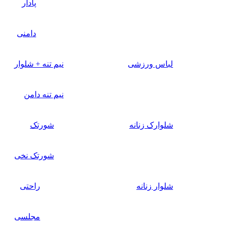
پادار
دامنی
لباس ورزشی
نیم تنه + شلوار
نیم تنه دامن
شلوارک زنانه
شورتک
شورتک نخی
شلوار زنانه
راحتی
مجلسی