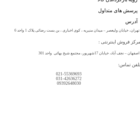
پرسش های متداول
آدرس
تهران، خیابان ولیعصر – میدان منیریه ، کوی اخباری ، بن بست رضائی پلاک 1 واحد 6
رکز فروش اینترنتی :
اصفهان – نجف آباد، خیابان 17شهریور، مجتمع شیخ بهائی واحد 301
لفن تماس:
021-55369693
031-42636272
09392648030