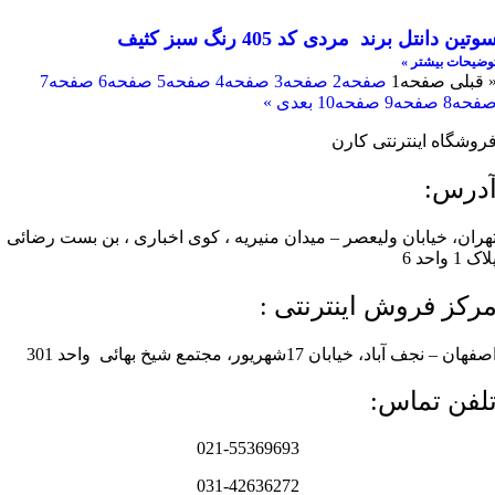
وتین دانتل برند مردی کد 405 رنگ سبز کثیف
وضیحات بیشتر »
 قبلی
صفحه
1
صفحه
2
صفحه
3
صفحه
4
صفحه
5
صفحه
6
صفحه
7
فحه
8
صفحه
9
صفحه
10
بعدی »
روشگاه اینترنتی کارن
درس:
هران، خیابان ولیعصر – میدان منیریه ، کوی اخباری ، بن بست رضائی
لاک 1 واحد 6
رکز فروش اینترنتی :
صفهان – نجف آباد، خیابان 17شهریور، مجتمع شیخ بهائی واحد 301
لفن تماس:
021-55369693
031-42636272